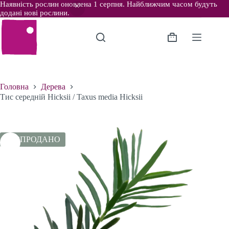
Наявність рослин оновлена 1 серпня. Найближчим часом будуть
додані нові рослини.
Перейти
до
вмісту
Кошик
Головна
Дерева
Тис середній Hicksii / Taxus media Hicksii
РОЗПРОДАНО