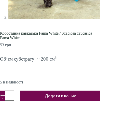
Коростянка кавказька Fama White / Scabiosa caucasica
Fama White
53
грн.
3
Об’єм субстрату ~ 200 см
5 в наявності
Коростянка
Додати в кошик
кавказька
Fama
White
/