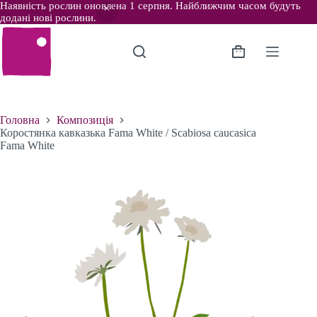
Наявність рослин оновлена 1 серпня. Найближчим часом будуть
додані нові рослини.
Перейти
до
вмісту
Кошик
Головна
Композиція
Коростянка кавказька Fama White / Scabiosa caucasica
Fama White