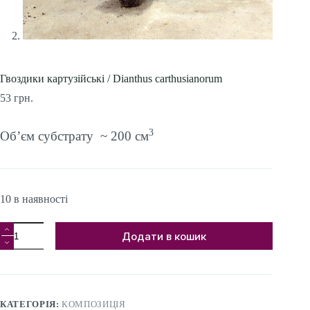
Гвоздики картузійські / Dianthus carthusianorum
53
грн.
3
Об’єм субстрату ~ 200 см
10 в наявності
Гвоздики
Додати в кошик
картузійські
/
Dianthus
carthusianorum
кількість
КАТЕГОРІЯ:
КОМПОЗИЦІЯ