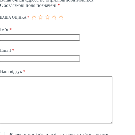
Обов’язкові поля позначені
*
ВАША ОЦІНКА
*
Ім’я
*
Email
*
Ваш відгук
*
Зберегти моє ім'я, e-mail, та адресу сайту в цьому